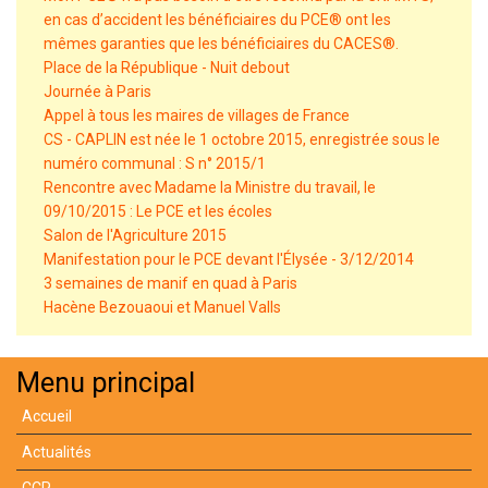
en cas d’accident les bénéficiaires du PCE® ont les
mêmes garanties que les bénéficiaires du CACES®.
Place de la République - Nuit debout
Journée à Paris
Appel à tous les maires de villages de France
CS - CAPLIN est née le 1 octobre 2015, enregistrée sous le
numéro communal : S n° 2015/1
Rencontre avec Madame la Ministre du travail, le
09/10/2015 : Le PCE et les écoles
Salon de l'Agriculture 2015
Manifestation pour le PCE devant l'Élysée - 3/12/2014
3 semaines de manif en quad à Paris
Hacène Bezouaoui et Manuel Valls
Menu principal
Accueil
Actualités