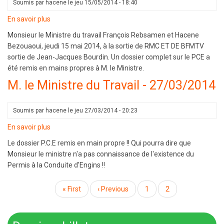
Soumis par
hacene
le
jeu 15/05/2014 - 18:40
En savoir plus
sur
Monsieur
Monsieur le Ministre du travail François Rebsamen et Hacene
le
Bezouaoui, jeudi 15 mai 2014, à la sortie de RMC ET DE BFMTV
Ministre
sortie de Jean-Jacques Bourdin. Un dossier complet sur le PCE a
du
été remis en mains propres à M. le Ministre.
travail,
M. le Ministre du Travail - 27/03/2014
jeudi
15
mai
Soumis par
hacene
le
jeu 27/03/2014 - 20:23
2014
En savoir plus
sur
M.
Le dossier P.C.E remis en main propre !! Qui pourra dire que
le
Monsieur le ministre n'a pas connaissance de l'existence du
Ministre
Permis à la Conduite d'Engins !!
du
Travail
Pagination
Première
« First
Page
‹ Previous
Page
1
Page
2
-
page
précédente
courante
27/03/2014