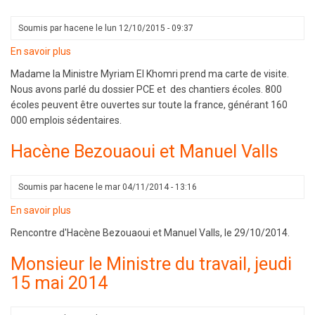
Soumis par
hacene
le
lun 12/10/2015 - 09:37
En savoir plus
sur
Rencontre
Madame la Ministre
Myriam El Khomri
prend ma carte de visite.
avec
Nous avons parlé du dossier PCE et des chantiers écoles. 800
Madame
écoles peuvent être ouvertes sur toute la france, générant 160
la
000 emplois sédentaires.
Ministre
du
Hacène Bezouaoui et Manuel Valls
travail,
le
Soumis par
hacene
le
mar 04/11/2014 - 13:16
09/10/2015
:
En savoir plus
sur
Le
Hacène
Rencontre d'Hacène Bezouaoui et Manuel Valls, le 29/10/2014.
PCE
Bezouaoui
et
et
Monsieur le Ministre du travail, jeudi
les
Manuel
15 mai 2014
écoles
Valls