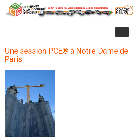
Aller
au
contenu
principal
Toggle
navigati
Une session PCE® à Notre-Dame de
Paris