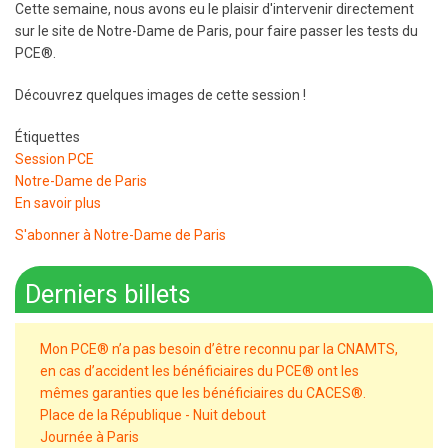
Cette semaine, nous avons eu le plaisir d'intervenir directement
sur le site de Notre-Dame de Paris, pour faire passer les tests du
PCE®.
Découvrez quelques images de cette session !
Étiquettes
Session PCE
Notre-Dame de Paris
En savoir plus
sur
Une
S'abonner à Notre-Dame de Paris
session
PCE®
Derniers billets
à
Notre-
Dame
Mon PCE® n’a pas besoin d’être reconnu par la CNAMTS,
de
en cas d’accident les bénéficiaires du PCE® ont les
Paris
mêmes garanties que les bénéficiaires du CACES®.
Place de la République - Nuit debout
Journée à Paris