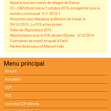
Appel à tous les maires de villages de France
CS - CAPLIN est née le 1 octobre 2015, enregistrée sous le
numéro communal : S n° 2015/1
Rencontre avec Madame la Ministre du travail, le
09/10/2015 : Le PCE et les écoles
Salon de l'Agriculture 2015
Manifestation pour le PCE devant l'Élysée - 3/12/2014
3 semaines de manif en quad à Paris
Hacène Bezouaoui et Manuel Valls
Menu principal
Accueil
Actualités
CCP
PCE
Liste des CCP délivrés